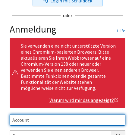
Login mit Schuldock
oder
Anmeldung
Hilfe
Sie verwenden eine nicht unterstützte Version
eines Chromium-basierten Browsers. Bitte
aktualisieren Sie Ihren Webbrowser auf eine
Chromium-Version 138 oder neuer oder
verwenden Sie einen anderen Browser.
Bestimmte Funktionen oder die gesamte
Funktionalität der Website stehen
möglicherweise nicht zur Verfügung.
Warum wird mir das angezeigt?