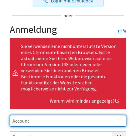
Login mit Schuldock
oder
Anmeldung
Hilfe
Sie verwenden eine nicht unterstützte Version
eines Chromium-basierten Browsers. Bitte
aktualisieren Sie Ihren Webbrowser auf eine
Chromium-Version 138 oder neuer oder
verwenden Sie einen anderen Browser.
Bestimmte Funktionen oder die gesamte
Funktionalität der Website stehen
möglicherweise nicht zur Verfügung.
Warum wird mir das angezeigt?